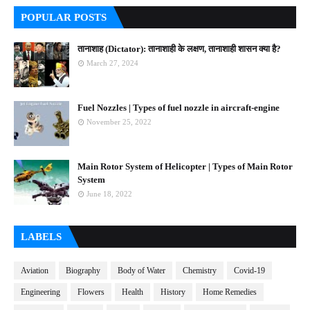
POPULAR POSTS
तानाशाह (Dictator): तानाशाही के लक्षण, तानाशाही शासन क्या है?
March 27, 2024
Fuel Nozzles | Types of fuel nozzle in aircraft-engine
November 25, 2022
Main Rotor System of Helicopter | Types of Main Rotor
System
June 18, 2022
LABELS
Aviation
Biography
Body of Water
Chemistry
Covid-19
Engineering
Flowers
Health
History
Home Remedies