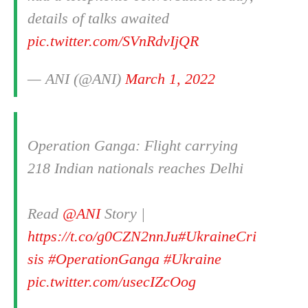
details of talks awaited
pic.twitter.com/SVnRdvIjQR
— ANI (@ANI)
March 1, 2022
Operation Ganga: Flight carrying
218 Indian nationals reaches Delhi
Read
@ANI
Story |
https://t.co/g0CZN2nnJu
#UkraineCri
sis
#OperationGanga
#Ukraine
pic.twitter.com/usecIZcOog