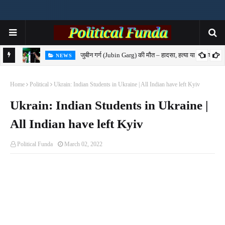
जुबीन गर्ग (Jubin Garg) की मौत – हादसा, हत्या या साजिश?
NEWS
7-
Home
Political
Ukrain: Indian Students in Ukraine | All Indian have left Kyiv
Ukrain: Indian Students in Ukraine |
All Indian have left Kyiv
Political Funda
March 02, 2022