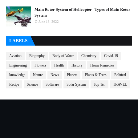
Main Rotor System of Helicopter | Types of Main Rotor
System
June 18, 2022
LABELS
Aviation
Biography
Body of Water
Chemistry
Covid-19
Engineering
Flowers
Health
History
Home Remedies
knowledge
Nature
News
Planets
Plants & Trees
Political
Recipe
Science
Software
Solar System
Top Ten
TRAVEL