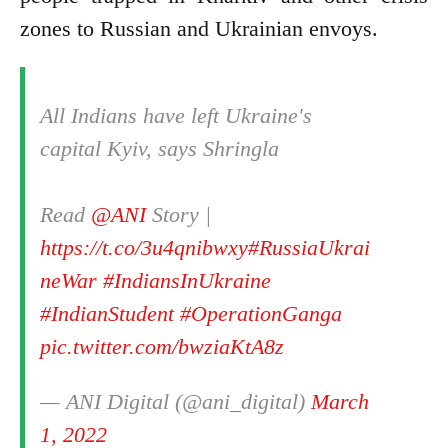
zones to Russian and Ukrainian envoys.
All Indians have left Ukraine's
capital Kyiv, says Shringla
Read
@ANI
Story |
https://t.co/3u4qnibwxy
#RussiaUkrai
neWar
#IndiansInUkraine
#IndianStudent
#OperationGanga
pic.twitter.com/bwziaKtA8z
— ANI Digital (@ani_digital)
March
1, 2022