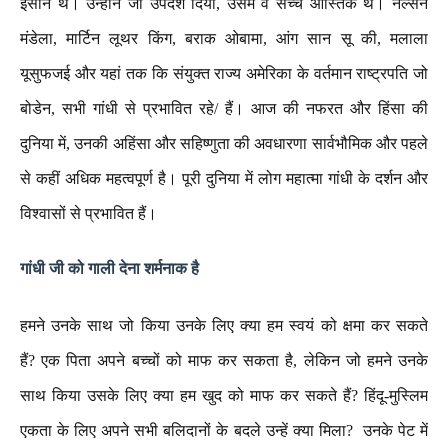
इंसान
थे।
उन्होंने
जो
उपदेश
दिया
,
उसमें
वे
सच्चे
आस्तिक
थे।
नेल्सन
मंडेला
,
मार्टिन
लूथर
किंग
,
बराक
ओबामा
,
आंग
सान
सू
की
,
मलाला
यूसुफजई
और
यहां
तक
कि
संयुक्त
राज्य
अमेरिका
के
वर्तमान
राष्ट्रपति
जो
बोडेन
,
सभी
गांधी
से
प्रभावित
रहे
/
हैं।
आज
की
नफरत
और
हिंसा
की
दुनिया
में
,
उनकी
अहिंसा
और
सहिष्णुता
की
अवधारणा
सार्वभौमिक
और
पहले
से
कहीं
अधिक
महत्वपूर्ण
है।
पूरी
दुनिया
में
लोग
महात्मा
गांधी
के
दर्शन
और
विश्वासों
से
प्रभावित
हैं।
गांधी
जी
को
गाली
देना
शर्मनाक
है
हमने
उनके
साथ
जो
किया
उनके
लिए
क्या
हम
स्वयं
को
क्षमा
कर
सकते
हैं
?
एक
पिता
अपने
बच्चों
को
माफ
कर
सकता
है
,
लेकिन
जो
हमने
उनके
साथ
किया
उसके
लिए
क्या
हम
खुद
को
माफ
कर
सकते
हैं
?
हिंदू
-
मुस्लिम
एकता
के
लिए
अपने
सभी
बलिदानों
के
बदले
उन्हें
क्या
मिला
?
उनके
पेट
में