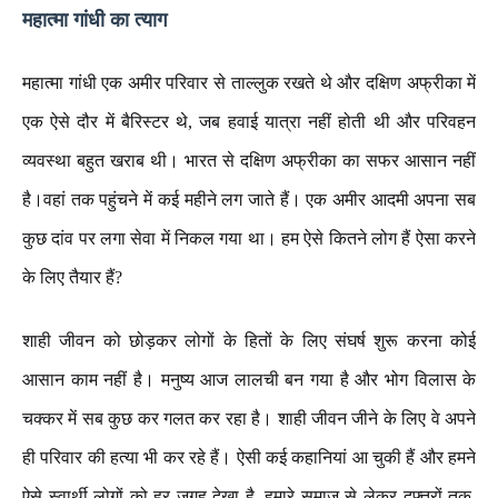
महात्मा
गांधी
का
त्याग
महात्मा
गांधी
एक
अमीर
परिवार
से
ताल्लुक
रखते
थे
और
दक्षिण
अफ्रीका
में
एक
ऐसे
दौर
में
बैरिस्टर
थे
,
जब
हवाई
यात्रा
नहीं
होती
थी
और
परिवहन
व्यवस्था
बहुत
खराब
थी।
भारत
से
दक्षिण
अफ्रीका
का
सफर
आसान
नहीं
है।
वहां
तक
पहुंचने
में
कई
महीने
लग
जाते
हैं।
एक
अमीर
आदमी
अपना
सब
कुछ
दांव
पर
लगा
सेवा
में
निकल
गया
था।
हम
ऐसे
कितने
लोग
हैं
ऐसा
करने
के
लिए
तैयार
हैं
?
शाही
जीवन
को
छोड़कर
लोगों
के
हितों
के
लिए
संघर्ष
शुरू
करना
कोई
आसान
काम
नहीं
है।
मनुष्य
आज
लालची
बन
गया
है
और
भोग
विलास
के
चक्कर
में
सब
कुछ
कर
गलत
कर
रहा
है।
शाही
जीवन
जीने
के
लिए
वे
अपने
ही
परिवार
की
हत्या
भी
कर
रहे
हैं।
ऐसी
कई
कहानियां
आ
चुकी
हैं
और
हमने
ऐसे
स्वार्थी
लोगों
को
हर
जगह
देखा
है
,
हमारे
समाज
से
लेकर
दफ्तरों
तक
,