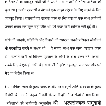
कठिनाइयों
के
बावजूद
गांधी
जी
ने
अपने
सभी
संघर्षों
में
हमेशा
अहिंसा
को
चुना
था।
उनके
प्रयासों
ने
देश
को
एक
साझा
उद्देश्य
के
लिए
लड़ने
के
लिए
एकजुट
किया।
त्रासदी
का
सामना
करने
के
लिए
देश
को
एक
साथ
लाने
की
उनकी
क्षमता
एक
बहुत
बड़ी
जीत
थी
,
जो
पहले
कभी
हासिल
नहीं
हुई
थी।
गांधी
की
सादगी
,
गतिविधि
और
विचारों
की
स्पष्टता
सबसे
परिष्कृत
लोगों
को
भी
प्रभावित
करने
में
सक्षम
थी।
वे
सबके
साथ
एक
जैसा
व्यवहार
करते
थे।
उन्होंने
कभी
भी
विभिन्न
प्रकार
के
लोगों
के
बीच
अंतर
नहीं
किया।
सबके
लिए
वे
एक
ही
गांधी
थे।
गांधी
जी
ने
हमेशा
छुआछूत
जात
/
पात
और
धर्म
भेद
का
विरोध
किया
था।
वे
सामाजिक
न्याय
के
मुखर
समर्थक
और
भेदभावपूर्ण
जाति
व्यवस्था
के
मुखर
विरोधी
थे।
उनके
नेतृत्व
में
बड़ी
संख्या
में
दलितों
ने
संघर्ष
में
भाग
लिया।
थी।
अल्पसंख्यक
समुदायों
महिलाओं
की
भागीदारी
अतुलनीय