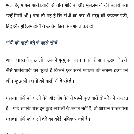
एक
हिंदू
पागल
आतंकवादी
से
तीन
गोलियां
और
मुसलमानों
की
उदासीनता
उन्हें
मिली
थी।
सच
तो
यह
है
कि
गांधी
को
जब
भी
मदद
की
जरूरत
पड़ी
,
हिंदू
और
मुस्लिम
दोनों
ने
उनके
खिलाफ
बगावत
कर
दी।
गांधी
को
गाली
देने
से
पहले
सोचें
आज
,
भारत
में
कुछ
लोग
उनकी
मृत्यु
का
जश्न
मनाते
हैं
या
नाथूराम
गोडसे
जैसे
आतंकवादी
को
पूजते
हैं
जिसने
एक
सच्चे
महात्मा
की
जघन्य
हत्या
की
थी।
कुछ
लोग
गांधी
को
गाली
भी
दे
रहे
हैं।
महात्मा
गांधी
को
गाली
देने
और
दोष
देने
से
पहले
कुछ
बातें
सोचने
की
जरूरत
है।
यदि
आपके
पास
इन
कुछ
सवालों
के
जवाब
नहीं
हैं
,
तो
आपको
राष्ट्रपिता
महात्मा
गांधी
को
गाली
देने
का
कोई
अधिकार
नहीं
है।