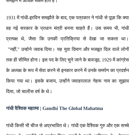
समझने
में
अधिक
सक्षम
होते
हैं।
1931
में
गांधी
-
इरविन
समझौते
के
बाद
,
एक
पत्रकार
ने
गांधी
से
पूछा
कि
क्या
वह
नई
सरकार
के
प्रधान
मंत्री
बनना
चाहते
हैं।
उस
समय
भी
,
गांधी
प्रत्यक्ष
थे
,
जैसा
कि
उनकी
प्रतिक्रिया
से
देखा
जा
सकता
था।
"
नहीं
,"
उन्होने
जवाब
दिया।
यह
युवा
दिमाग
और
मजबूत
दिल
वाले
लोगों
तक
ही
सीमित
होगा।
इस
पद
के
लिए
चुने
जाने
के
बावजूद
, 1929
में
कांग्रेस
के
अध्यक्ष
के
रूप
में
सेवा
करने
से
इनकार
करने
में
उनके
समर्पण
का
प्रदर्शन
किया
गया
था।
इसके
बजाय
,
उन्होंने
जवाहरलाल
नेहरू
नाम
का
सुझाव
दिया
,
जो
चालीस
वर्ष
के
थे।
गांधी
वैश्विक
महात्मा | Gandhi The Global Mahatma
गांधी
किसी
भी
चीज
से
अप्रभावित
थे।
गांधी
एक
वैश्विक
गुरु
और
एक
सच्चे