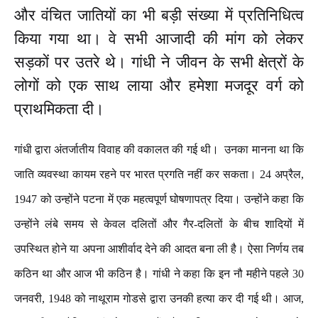
और
वंचित
जातियों
का
भी
बड़ी
संख्या
में
प्रतिनिधित्व
किया
गया
था।
वे
सभी
आजादी
की
मांग
को
लेकर
सड़कों
पर
उतरे
थे।
गांधी
ने
जीवन
के
सभी
क्षेत्रों
के
लोगों
को
एक
साथ
लाया
और
हमेशा
मजदूर
वर्ग
को
प्राथमिकता
दी।
गांधी
द्वारा
अंतर्जातीय
विवाह
की
वकालत
की
गई
थी।
उनका
मानना
था
कि
जाति
व्यवस्था
कायम
रहने
पर
भारत
प्रगति
नहीं
कर
सकता।
24
अप्रैल
,
1947
को
उन्होंने
पटना
में
एक
महत्वपूर्ण
घोषणापत्र
दिया।
उन्होंने
कहा
कि
उन्होंने
लंबे
समय
से
केवल
दलितों
और
गैर
-
दलितों
के
बीच
शादियों
में
उपस्थित
होने
या
अपना
आशीर्वाद
देने
की
आदत
बना
ली
है।
ऐसा
निर्णय
तब
कठिन
था
और
आज
भी
कठिन
है।
गांधी
ने
कहा
कि
इन
नौ
महीने
पहले
30
जनवरी
, 1948
को
नाथूराम
गोडसे
द्वारा
उनकी
हत्या
कर
दी
गई
थी।
आज
,