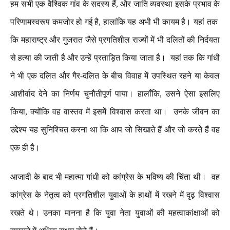
हम
सभी
एक
वैश्विक
गांव
के
सदस्य
हैं
,
और
जाति
व्यवस्था
इसके
प्रभाव
के
परिणामस्वरूप
कमजोर
हो
गई
है
,
हालांकि
यह
अभी
भी
कायम
है।
यहां
तक
कि
महाराष्ट्र
और
गुजरात
जैसे
प्रगतिशील
राज्यों
में
भी
दलितों
की
निर्दयता
से
हत्या
की
जाती
है
और
उन्हें
प्रताड़ित
किया
जाता
है।
यहां
तक
कि
गांधी
ने
भी
एक
दलित
और
गैर
-
दलित
के
बीच
विवाह
में
उपस्थित
रहने
या
केवल
आशीर्वाद
देने
का
निर्णय
चुनौतीपूर्ण
पाया।
हालाँकि
,
उसने
ऐसा
इसलिए
किया
,
क्योंकि
वह
वास्तव
में
इसमें
विश्वास
करता
था।
उनके
जीवन
का
उद्देश्य
यह
सुनिश्चित
करना
था
कि
आप
जो
सिखाते
हैं
और
जो
करते
हैं
वह
एक
ही
है।
आजादी
के
बाद
भी
महात्मा
गांधी
को
कांग्रेस
के
भविष्य
की
चिंता
थी।
वह
कांग्रेस
के
नेतृत्व
को
प्रगतिशील
युवाओं
के
हाथों
में
रखने
में
दृढ़
विश्वास
रखते
थे।
उनका
मानना
है
कि
युवा
नेता
युवाओं
की
महत्वाकांक्षाओं
को