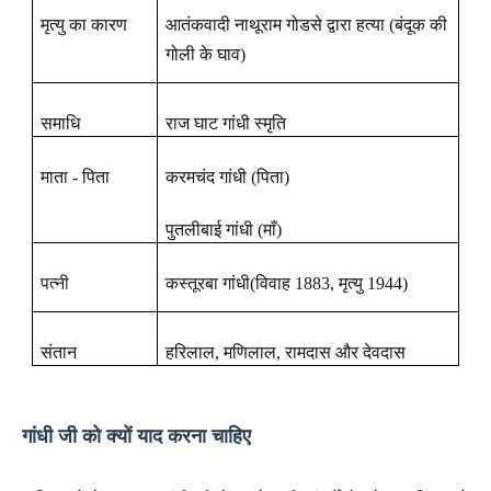
मृत्यु
का
कारण
आतंकवादी
नाथूराम
गोडसे
द्वारा
हत्या
(
बंदूक
की
गोली
के
घाव
)
समाधि
राज घाट गांधी स्मृति
माता - पिता
करमचंद गांधी (पिता)
पु
तलीबाई
गांधी
(
माँ
)
पत्नी
कस्तूरबा गांधी
(
विवाह
1883
,
मृत्यु
1944
)
संतान
हरिलाल, मणिलाल, रामदास और देवदास
गांधी
जी
को
क्यों
याद
करना
चाहिए