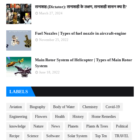
तानाशाह (Dictator): तानाशाही के लक्षण, तानाशाही शासन क्या है?
March 27, 2024
Fuel Nozzles | Types of fuel nozzle in aircraft-engine
November 25, 2022
Main Rotor System of Helicopter | Types of Main Rotor
System
June 18, 2022
LABELS
Aviation
Biography
Body of Water
Chemistry
Covid-19
Engineering
Flowers
Health
History
Home Remedies
knowledge
Nature
News
Planets
Plants & Trees
Political
Recipe
Science
Software
Solar System
Top Ten
TRAVEL