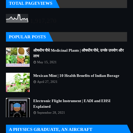
TOTAL PAGEVIEWS
1,917,270
POPULAR POSTS
औषधीय पौधे Medicinal Plants | औषधीय पौधे, उनके उपयोग और
लाभ
May 15, 2021
Mexican Mint | 10 Health Benefits of Indian Borage
April 27, 2021
Electronic Flight Instrument | EADI and EHSI
Explained
September 28, 2021
A PHYSICS GRADUATE, AN AIRCRAFT