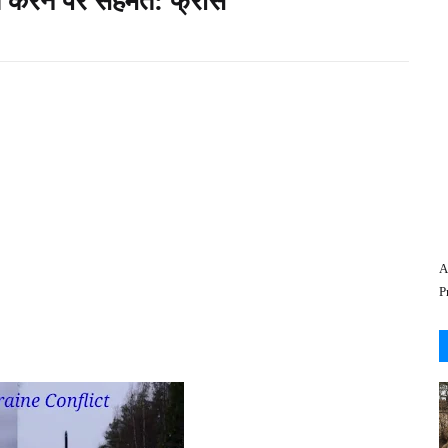
त करने पर सहमत: फ्रांस
A
P