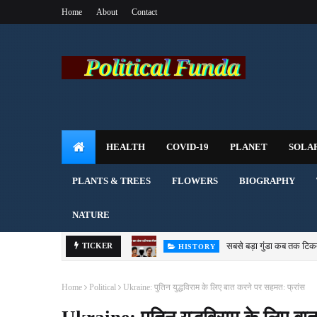
Home
About
Contact
HEALTH
COVID-19
PLANET
SOLA
PLANTS & TREES
FLOWERS
BIOGRAPHY
NATURE
सबसे बड़ा गुंडा कब तक टिक
TICKER
HISTORY
Home
Political
Ukraine: पुतिन युद्धविराम के लिए बात करने पर सहमत: फ्रांस