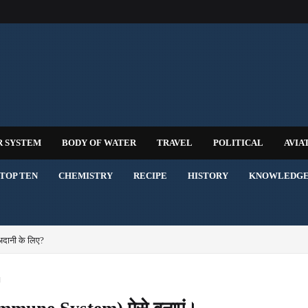
R SYSTEM
BODY OF WATER
TRAVEL
POLITICAL
AVIA
TOP TEN
CHEMISTRY
RECIPE
HISTORY
KNOWLEDG
अदानी के लिए?
।