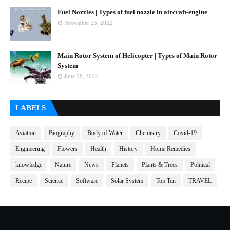
Fuel Nozzles | Types of fuel nozzle in aircraft-engine
November 25, 2022
Main Rotor System of Helicopter | Types of Main Rotor
System
June 18, 2022
LABELS
Aviation
Biography
Body of Water
Chemistry
Covid-19
Engineering
Flowers
Health
History
Home Remedies
knowledge
Nature
News
Planets
Plants & Trees
Political
Recipe
Science
Software
Solar System
Top Ten
TRAVEL